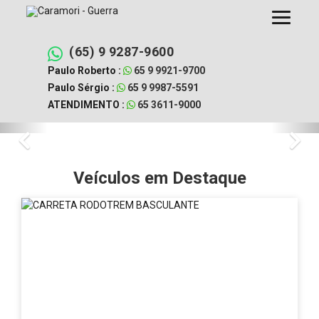
Pular
para
o
conteúdo
(65) 9 9287-9600
Paulo Roberto :
65 9 9921-9700
Paulo Sérgio :
65 9 9987-5591
ATENDIMENTO :
65 3611-9000
Caramori
Caramori
Previous
Nex
Equipamentos
Guerra
Guerra
é
Veículos em Destaque
-
a
melhor
Concessionária
revenda
de
Carretas
carretas,
implementos
em
rodoviários
da
Cuiabá
região
de