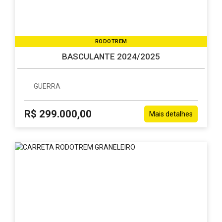
-
Cuiabá
em
MT
Mato
Grosso
RODOTREM
sempre
com
BASCULANTE 2024/2025
ótimos
preços
e
GUERRA
poder
de
R$ 299.000,00
negociação.
Mais detalhes
Parceiro
Caminhões
e
Carretas
desde
julho
2011.