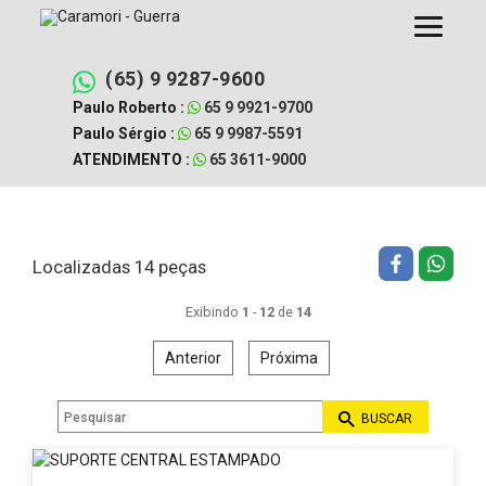
Pular
Filtrar busca
Limpar filtros
para
o
conteúdo
(65) 9 9287-9600
Paulo Roberto :
65 9 9921-9700
Paulo Sérgio :
65 9 9987-5591
ATENDIMENTO :
65 3611-9000
Localizadas 14 peças
Exibindo
1
-
12
de
14
Anterior
Próxima
BUSCAR