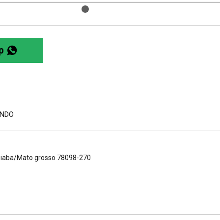
p
ONDO
- Cuiaba/Mato grosso 78098-270