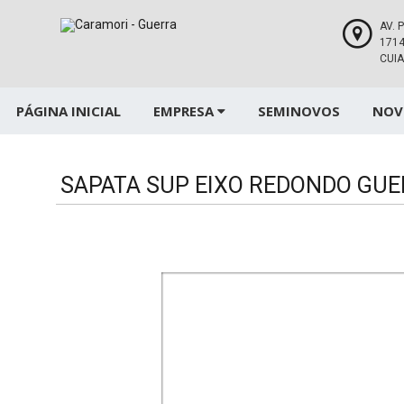
Pular
para
AV. 
1714
o
CUI
conteúdo
PÁGINA INICIAL
EMPRESA
SEMINOVOS
NOV
SAPATA SUP EIXO REDONDO GU